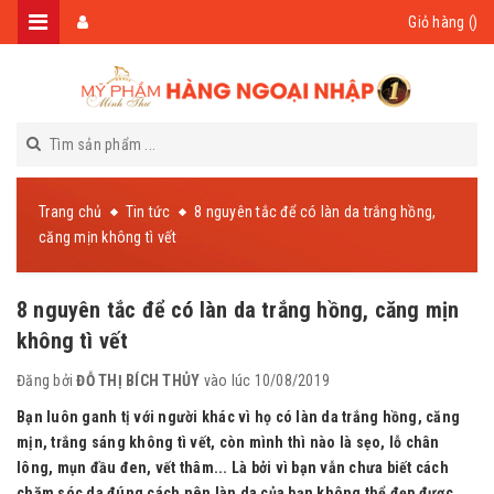
Giỏ hàng (
)
Trang chủ
Tin tức
8 nguyên tắc để có làn da trắng hồng,
căng mịn không tì vết
8 nguyên tắc để có làn da trắng hồng, căng mịn
không tì vết
Đăng bởi
ĐỖ THỊ BÍCH THỦY
vào lúc 10/08/2019
Bạn luôn ganh tị với người khác vì họ có làn da trắng hồng, căng
mịn, trắng sáng không tì vết, còn mình thì nào là sẹo, lỗ chân
lông, mụn đầu đen, vết thâm... Là bởi vì bạn vẫn chưa biết cách
chăm sóc da đúng cách nên làn da của bạn không thể đẹp được.