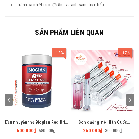
Tránh xa nhiệt cao, độ ẩm, và ánh sáng trực tiếp.
SẢN PHẨM LIÊN QUAN
12%
17%
Dầu nhuyễn thể Bioglan Red Krill
Son dưỡng môi Hàn Quốc
Oil 1000mg bổ sung gấp đôi
Embisu Natural Glow Lip Balm
600.000₫
680.000₫
250.000₫
300.000₫
Omega-3 - 60 viên