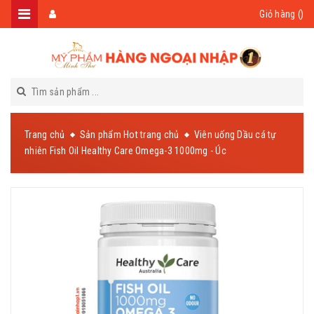
Giỏ hàng (
)
Trang chủ
Sản phẩm Hot trang chủ
Viên uống Dầu cá tự
nhiên Fish Oil Healthy Care Omega-3 1000mg - Úc