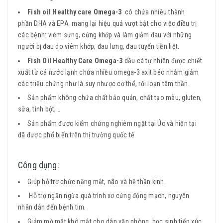
Fish oil Healthy care Omega-3
có chứa nhiều thành
phần DHA và EPA mang lại hiệu quả vượt bật cho việc điều trị
các bệnh: viêm sưng, cứng khớp và làm giảm đau với những
người bị đau do viêm khớp, đau lưng, đau tuyến tiền liệt.
Fish Oil Healthy Care Omega-3
dầu cá tự nhiên được chiết
xuất từ cá nước lạnh chứa nhiều omega-3 axit béo nhằm giảm
các triệu chứng như là suy nhược cơ thể, rối loạn tâm thần.
Sản phẩm không chứa chất bảo quản, chất tạo màu, gluten,
sữa, tinh bột,…
Sản phẩm được kiểm chứng nghiêm ngặt tại Úc và hiện tại
đã được phổ biến trên thị trường quốc tế.
Công dụng:
Giúp hỗ trợ chức năng mắt, não và hệ thần kinh.
Hỗ trợ ngăn ngừa quá trình xơ cứng động mạch, nguyên
nhân dẫn đến bệnh tim.
Giảm mờ mắt khô mắt cho dân văn phòng, học sinh tiếp xúc