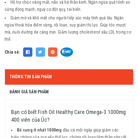
H​​ỗ trợ chức năng mắt, não và hệ thần kinh. Ngăn ngừa quá trình xơ
cứng động mạch, nguy cơ đột quỵ, tai biến.
Giảm mờ và khô mắt cho người tiếp xúc máy tính quá lâu. Ngăn
ngừa thoái hóa điểm vàng, rối loạn, suy giảm thị lực. Giúp tóc mượt
mà, nuôi dưỡng da căng mịn. Giảm lượng cholesterol xấu LDL trong cơ
thể.
Chia sẻ:
THÔNG TIN SẢN PHẨM
ĐÁNH GIÁ SẢN PHẨM
Bạn có biết Fish Oil Healthy Care Omega-3 1000mg
400 viên của Úc?
Bổ sung ít nhất 1000mg
dầu cá mỗi ngày giúp giảm các
triệu chứng của suy yếu thể lực, chứng rối loạn tâm thần nên rất